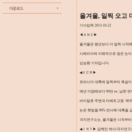
올겨울, 일찍 오고
기사입력 2013-10-22
◀ＡＮＣ▶
올겨울은 평년보다 더 일찍 시작해
시베리아에 이례적으로 많은 눈이 
김승환 기자입니다.
◀ＶＣＲ▶
유라시아 대륙에 일찍부터 폭설이
예년 이맘때보다 90만 ㎢, 남한 
바이칼호 주변과 티베트고원. 백두
눈은 햇빛을 90% 반사해 대륙을
극지연구소는, 올겨울은 시작부터
◀ＩＮＴ▶ 김백민 박사/극지연구